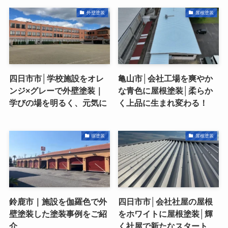
外壁塗装
屋根塗装
四日市市│学校施設をオレ
亀山市│会社工場を爽やか
ンジ×グレーで外壁塗装｜
な青色に屋根塗装│柔らか
学びの場を明るく、元気に
く上品に生まれ変わる！
塀塗装
屋根塗装
鈴鹿市｜施設を伽羅色で外
四日市市│会社社屋の屋根
壁塗装した塗装事例をご紹
をホワイトに屋根塗装│輝
介
く社屋で新たなスタート