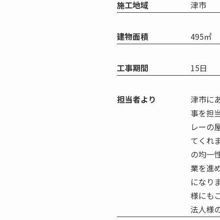
施工地域
津市
建物面積
495㎡
工事期間
15日
担当者より
津市に
事を担
レーの
てくれ
の均一
業を進
になり
様にも
法人様